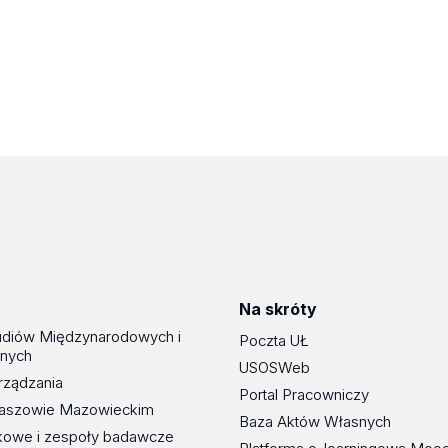
Na skróty
udiów Międzynarodowych i
Poczta UŁ
znych
USOSWeb
rządzania
Portal Pracowniczy
maszowie Mazowieckim
Baza Aktów Własnych
kowe i zespoły badawcze