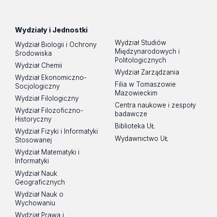
Wydziały i Jednostki
Wydział Studiów
Wydział Biologii i Ochrony
Międzynarodowych i
Środowiska
Politologicznych
Wydział Chemii
Wydział Zarządzania
Wydział Ekonomiczno-
Filia w Tomaszowie
Socjologiczny
Mazowieckim
Wydział Filologiczny
Centra naukowe i zespoły
Wydział Filozoficzno-
badawcze
Historyczny
Biblioteka UŁ
Wydział Fizyki i Informatyki
Wydawnictwo UŁ
Stosowanej
Wydział Matematyki i
Informatyki
Wydział Nauk
Geograficznych
Wydział Nauk o
Wychowaniu
Wydział Prawa i