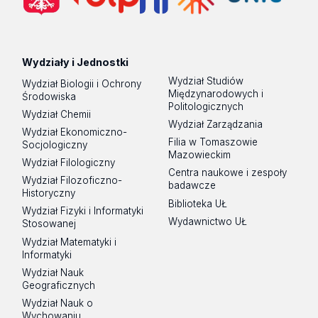
Wydziały i Jednostki
Wydział Studiów
Wydział Biologii i Ochrony
Międzynarodowych i
Środowiska
Politologicznych
Wydział Chemii
Wydział Zarządzania
Wydział Ekonomiczno-
Filia w Tomaszowie
Socjologiczny
Mazowieckim
Wydział Filologiczny
Centra naukowe i zespoły
Wydział Filozoficzno-
badawcze
Historyczny
Biblioteka UŁ
Wydział Fizyki i Informatyki
Wydawnictwo UŁ
Stosowanej
Wydział Matematyki i
Informatyki
Wydział Nauk
Geograficznych
Wydział Nauk o
Wychowaniu