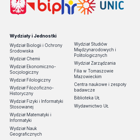
Wydziały i Jednostki
Wydział Studiów
Wydział Biologii i Ochrony
Międzynarodowych i
Środowiska
Politologicznych
Wydział Chemii
Wydział Zarządzania
Wydział Ekonomiczno-
Filia w Tomaszowie
Socjologiczny
Mazowieckim
Wydział Filologiczny
Centra naukowe i zespoły
Wydział Filozoficzno-
badawcze
Historyczny
Biblioteka UŁ
Wydział Fizyki i Informatyki
Wydawnictwo UŁ
Stosowanej
Wydział Matematyki i
Informatyki
Wydział Nauk
Geograficznych