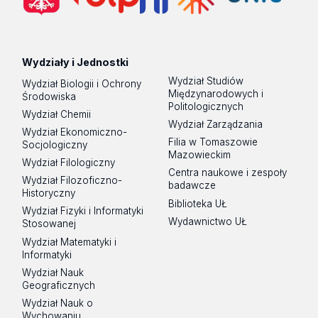
Wydziały i Jednostki
Wydział Studiów
Wydział Biologii i Ochrony
Międzynarodowych i
Środowiska
Politologicznych
Wydział Chemii
Wydział Zarządzania
Wydział Ekonomiczno-
Filia w Tomaszowie
Socjologiczny
Mazowieckim
Wydział Filologiczny
Centra naukowe i zespoły
Wydział Filozoficzno-
badawcze
Historyczny
Biblioteka UŁ
Wydział Fizyki i Informatyki
Wydawnictwo UŁ
Stosowanej
Wydział Matematyki i
Informatyki
Wydział Nauk
Geograficznych
Wydział Nauk o
Wychowaniu