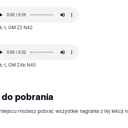
 Ł-L GM Z2 N42
 Ł-L GM Z4b N45
i do pobrania
iejscu możesz pobrać wszystkie nagrania z tej lekcji n