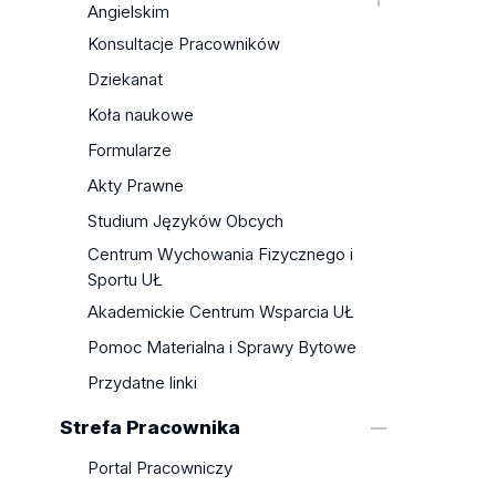
Angielskim
Plany zajęć
Seminaria Licencjackie i
Plany zajęć
Konsultacje Pracowników
Programy studiów
Magisterskie
Programy studiów
Programy Zawodowe
Dziekanat
Praktyki
Seminaria Licencjackie i
(specjalności)
Seminaria Licencjackie i
Koła naukowe
Magisterskie
EGZAMINY DYPLOMOWE -
Magisterskie
Formularze
Programy Zawodowe
zagadnienia
Koordynatorzy i Opiekunowie
Akty Prawne
Spisy Lektur i Zagadnienia
Zagadnienia egzaminacyjne
Przedstawiciele Studentów
Egzaminacyjne
Studium Języków Obcych
Opiekunowie i Koordynatorzy
Koła naukowe
Praktyki
Centrum Wychowania Fizycznego i
Laboratorium Logopedyczne
Koordynatorzy, Opiekunowie i
Sportu UŁ
Konkurs na Najlepszą Pracę
Przedstawiciele Studentów
Akademickie Centrum Wsparcia UŁ
Magisterską
Analizy Wyników Ankiet
Pomoc Materialna i Sprawy Bytowe
Studenckich
Przydatne linki
Przydatne linki
Strefa Pracownika
Portal Pracowniczy