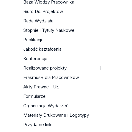
Baza Wiedzy Pracownika
Biuro Ds. Projektów
Rada Wydziału
Stopnie i Tytuły Naukowe
Publikacje
Jakość kształcenia
Konferencje
Realizowane projekty
Edycja krytyczna zbiorów
Erasmus+ dla Pracowników
hagiograficzno-patriotycznych od
Akty Prawne - UŁ
XVII do XX w. — NPRH (w module:
Formularze
Dziedzictwo narodowe)
Female Friendship: A Central
Organizacja Wydarzeń
European Perspective on the 18th
Materiały Drukowane i Logotypy
Century — NAWA. Zawacka
Przydatne linki
Sztuka współczesna miast