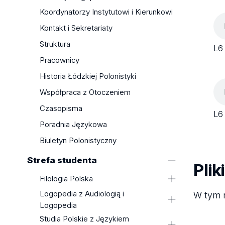
Koordynatorzy Instytutowi i Kierunkowi
Kontakt i Sekretariaty
Struktura
L6
Pracownicy
Historia Łódzkiej Polonistyki
Współpraca z Otoczeniem
Czasopisma
L6
Poradnia Językowa
Biuletyn Polonistyczny
Strefa studenta
Plik
Filologia Polska
Logopedia z Audiologią i
Plany zajęć
W tym m
Logopedia
Programy studiów
Studia Polskie z Językiem
Sekretariat
Ważne Dokumenty