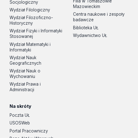
Filia w Tomaszowie
Socjologiczny
Mazowieckim
Wydział Filologiczny
Centra naukowe i zespoły
Wydział Filozoficzno-
badawcze
Historyczny
Biblioteka UŁ
Wydział Fizyki i Informatyki
Wydawnictwo UŁ
Stosowanej
Wydział Matematyki i
Informatyki
Wydział Nauk
Geograficznych
Wydział Nauk o
Wychowaniu
Wydział Prawa i
Administracji
Na skróty
Poczta UŁ
USOSWeb
Portal Pracowniczy