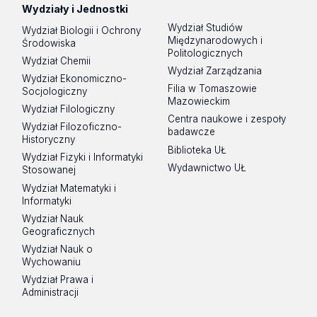
Wydziały i Jednostki
Wydział Studiów
Wydział Biologii i Ochrony
Międzynarodowych i
Środowiska
Politologicznych
Wydział Chemii
Wydział Zarządzania
Wydział Ekonomiczno-
Filia w Tomaszowie
Socjologiczny
Mazowieckim
Wydział Filologiczny
Centra naukowe i zespoły
Wydział Filozoficzno-
badawcze
Historyczny
Biblioteka UŁ
Wydział Fizyki i Informatyki
Wydawnictwo UŁ
Stosowanej
Wydział Matematyki i
Informatyki
Wydział Nauk
Geograficznych
Wydział Nauk o
Wychowaniu
Wydział Prawa i
Administracji