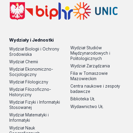
Wydziały i Jednostki
Wydział Studiów
Wydział Biologii i Ochrony
Międzynarodowych i
Środowiska
Politologicznych
Wydział Chemii
Wydział Zarządzania
Wydział Ekonomiczno-
Filia w Tomaszowie
Socjologiczny
Mazowieckim
Wydział Filologiczny
Centra naukowe i zespoły
Wydział Filozoficzno-
badawcze
Historyczny
Biblioteka UŁ
Wydział Fizyki i Informatyki
Wydawnictwo UŁ
Stosowanej
Wydział Matematyki i
Informatyki
Wydział Nauk