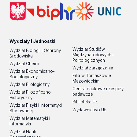
Wydziały i Jednostki
Wydział Studiów
Wydział Biologii i Ochrony
Międzynarodowych i
Środowiska
Politologicznych
Wydział Chemii
Wydział Zarządzania
Wydział Ekonomiczno-
Filia w Tomaszowie
Socjologiczny
Mazowieckim
Wydział Filologiczny
Centra naukowe i zespoły
Wydział Filozoficzno-
badawcze
Historyczny
Biblioteka UŁ
Wydział Fizyki i Informatyki
Wydawnictwo UŁ
Stosowanej
Wydział Matematyki i
Informatyki
Wydział Nauk