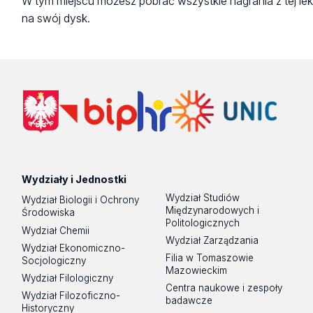
W tym miejscu możesz pobrać wszystkie nagrania z tej lek
na swój dysk.
Wydziały i Jednostki
Wydział Studiów
Wydział Biologii i Ochrony
Międzynarodowych i
Środowiska
Politologicznych
Wydział Chemii
Wydział Zarządzania
Wydział Ekonomiczno-
Filia w Tomaszowie
Socjologiczny
Mazowieckim
Wydział Filologiczny
Centra naukowe i zespoły
Wydział Filozoficzno-
badawcze
Historyczny