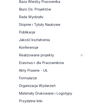
Baza Wiedzy Pracownika
Biuro Ds. Projektów
Rada Wydziału
Stopnie i Tytuły Naukowe
Publikacje
Jakość kształcenia
Konferencje
Realizowane projekty
Edycja krytyczna zbiorów
Erasmus+ dla Pracowników
hagiograficzno-patriotycznych od
Akty Prawne - UŁ
XVII do XX w. — NPRH (w module:
Formularze
Dziedzictwo narodowe)
Female Friendship: A Central
Organizacja Wydarzeń
European Perspective on the 18th
Materiały Drukowane i Logotypy
Century — NAWA. Zawacka
Przydatne linki
Sztuka współczesna miast