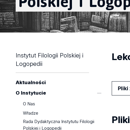
Polskiej
i
Logop
Lekc
Instytut Filologii Polskiej i
Logopedii
Aktualności
Plik
O Instytucie
O Nas
Władze
Plik
Rada Dydaktyczna Instytutu Filologii
Polskiej i Logopedii