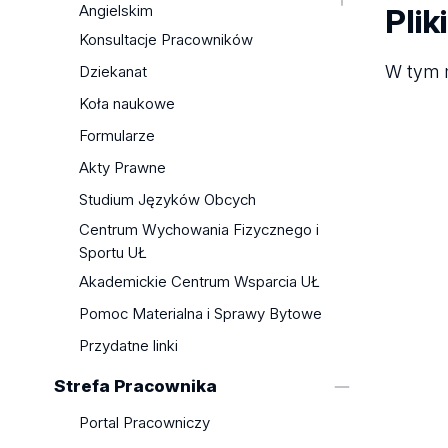
Angielskim
Plik
Plany zajęć
Seminaria Licencjackie i
Plany zajęć
Konsultacje Pracowników
Programy studiów
Magisterskie
Programy studiów
W tym m
Programy Zawodowe
Dziekanat
Praktyki
Seminaria Licencjackie i
(specjalności)
Seminaria Licencjackie i
Koła naukowe
Magisterskie
EGZAMINY DYPLOMOWE -
Magisterskie
Formularze
Programy Zawodowe
zagadnienia
Koordynatorzy i Opiekunowie
Akty Prawne
Spisy Lektur i Zagadnienia
Zagadnienia egzaminacyjne
Przedstawiciele Studentów
Egzaminacyjne
Studium Języków Obcych
Opiekunowie i Koordynatorzy
Koła naukowe
Praktyki
Centrum Wychowania Fizycznego i
Laboratorium Logopedyczne
Koordynatorzy, Opiekunowie i
Sportu UŁ
Konkurs na Najlepszą Pracę
Przedstawiciele Studentów
Akademickie Centrum Wsparcia UŁ
Magisterską
Analizy Wyników Ankiet
Pomoc Materialna i Sprawy Bytowe
Studenckich
Przydatne linki
Przydatne linki
Strefa Pracownika
Portal Pracowniczy