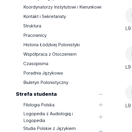
Koordynatorzy Instytutowi i Kierunkowi
Kontakt i Sekretariaty
Struktura
L9
Pracownicy
Historia Łódzkiej Polonistyki
Współpraca z Otoczeniem
Czasopisma
L9
Poradnia Językowa
Biuletyn Polonistyczny
Strefa studenta
Filologia Polska
L9
Logopedia z Audiologią i
Plany zajęć
Logopedia
Programy studiów
Studia Polskie z Językiem
Sekretariat
Ważne Dokumenty