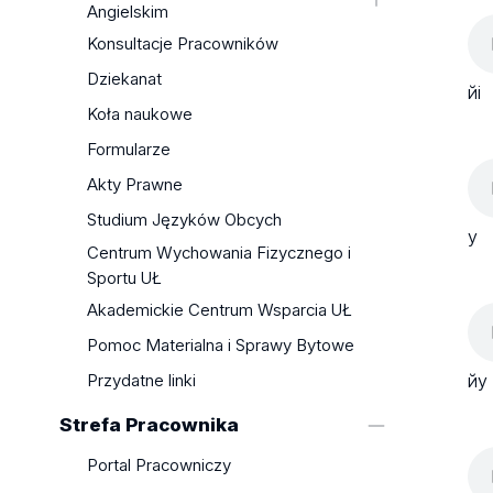
Angielskim
Plany zajęć
Seminaria Licencjackie i
Plany zajęć
Konsultacje Pracowników
Programy studiów
Magisterskie
Programy studiów
Programy Zawodowe
Dziekanat
Praktyki
йі
Seminaria Licencjackie i
(specjalności)
Seminaria Licencjackie i
Koła naukowe
Magisterskie
EGZAMINY DYPLOMOWE -
Magisterskie
Formularze
Programy Zawodowe
zagadnienia
Koordynatorzy i Opiekunowie
Akty Prawne
Spisy Lektur i Zagadnienia
Zagadnienia egzaminacyjne
Przedstawiciele Studentów
Egzaminacyjne
Studium Języków Obcych
Opiekunowie i Koordynatorzy
Koła naukowe
у
Praktyki
Centrum Wychowania Fizycznego i
Laboratorium Logopedyczne
Koordynatorzy, Opiekunowie i
Sportu UŁ
Konkurs na Najlepszą Pracę
Przedstawiciele Studentów
Akademickie Centrum Wsparcia UŁ
Magisterską
Analizy Wyników Ankiet
Pomoc Materialna i Sprawy Bytowe
Studenckich
йу
Przydatne linki
Przydatne linki
Strefa Pracownika
Portal Pracowniczy