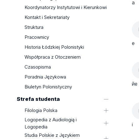
a
Koordynatorzy Instytutowi i Kierunkowi
Kontakt i Sekretariaty
Struktura
Pracownicy
e
Historia Łódzkiej Polonistyki
Współpraca z Otoczeniem
Czasopisma
Poradnia Językowa
йe
Biuletyn Polonistyczny
Strefa studenta
Filologia Polska
Logopedia z Audiologią i
Plany zajęć
i
Logopedia
Programy studiów
Studia Polskie z Językiem
Sekretariat
Ważne Dokumenty