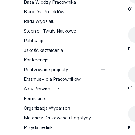
Baza Wiedzy Pracownika
б’
Biuro Ds. Projektów
Rada Wydziału
Stopnie i Tytuły Naukowe
Publikacje
п
Jakość kształcenia
Konferencje
Realizowane projekty
Edycja krytyczna zbiorów
Erasmus+ dla Pracowników
hagiograficzno-patriotycznych od
п’
Akty Prawne - UŁ
XVII do XX w. — NPRH (w module:
Formularze
Dziedzictwo narodowe)
Female Friendship: A Central
Organizacja Wydarzeń
European Perspective on the 18th
Materiały Drukowane i Logotypy
Century — NAWA. Zawacka
в
Przydatne linki
Sztuka współczesna miast